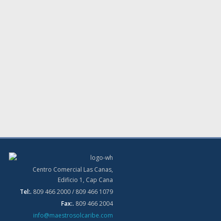
Centro Comercial Las Canas,
Edificio 1, Cap Cana
Tel:.
809 466 2000 / 809 466 1079
Fax:.
809 466 2004
info@maestrosolcaribe.com