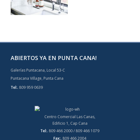
ABIERTOS YA EN PUNTA CANA!
Galerías Puntacana, Local 53-C
Puntacana Village, Punta Cana
Tel:.
809 959 0639
Centro Comercial Las Canas,
Edificio 1, Cap Cana
Tel:.
809 466 2000 / 809 466 1079
Fax:.
809 466 2004