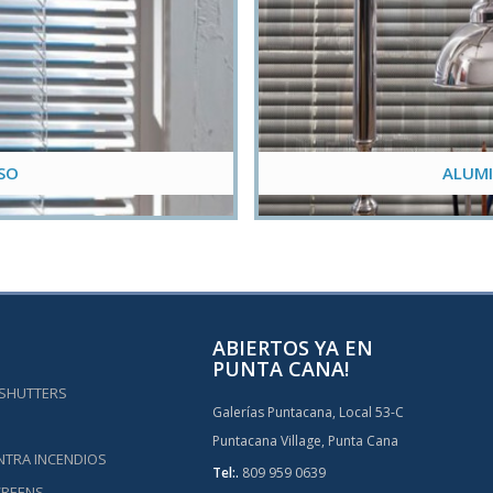
ISO
ALUMI
ABIERTOS YA EN
PUNTA CANA!
 SHUTTERS
Galerías Puntacana, Local 53-C
Puntacana Village, Punta Cana
NTRA INCENDIOS
Tel:.
809 959 0639
CREENS