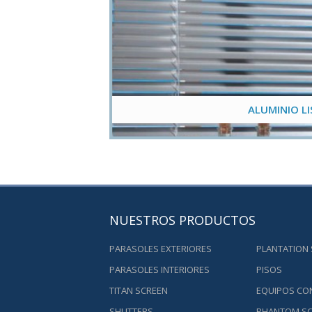
ALUMINIO L
NUESTROS PRODUCTOS
PARASOLES EXTERIORES
PLANTATION
PARASOLES INTERIORES
PISOS
TITAN SCREEN
EQUIPOS CO
SHUTTERS
PHANTOM S